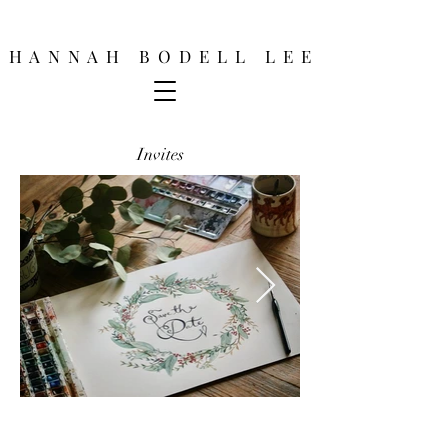
H A N N A H B O D E L L L E E
Invites